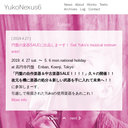
News
About
Works
Texts
YukoNexus6
Archives
Log
Contact
News
[ 2019.4.27 ]
円盤の楽器SALEに出品しまーす！ Get Yuko’s musical instrum
ents!
2019. 4. 27 sat. 〜 5. 6 mon.national holiday
at 高円寺円盤 Enban, Koenji, Tokyo
「円盤の自作楽器＆中古楽器
SALE！！！！」
久々の開催！！
改元を機に楽器の処分＆新しい武器を手に入れて未来へ！！
に参加しまーす。
引越しで発掘されたYukoの使用楽器をあれこれ！
More info
prev
next