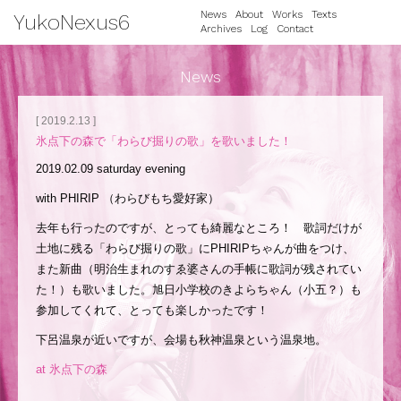
News
About
Works
Texts
YukoNexus6
Archives
Log
Contact
News
[ 2019.2.13 ]
氷点下の森で「わらび掘りの歌」を歌いました！
2019.02.09 saturday evening
with PHIRIP （わらびもち愛好家）
去年も行ったのですが、とっても綺麗なところ！ 歌詞だけが
土地に残る「わらび掘りの歌」にPHIRIPちゃんが曲をつけ、
また新曲（明治生まれのすゑ婆さんの手帳に歌詞が残されてい
た！）も歌いました。旭日小学校のきよらちゃん（小五？）も
参加してくれて、とっても楽しかったです！
下呂温泉が近いですが、会場も秋神温泉という温泉地。
at 氷点下の森