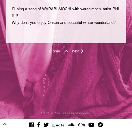
I’ll sing a song of WARABI-MOCHI with warabimochi artist PHI
RIP.
Why don’t you enjoy Onsen and beautiful winter wonderland?
prev
next
2018 Yuko Nexus6 all right reserved.