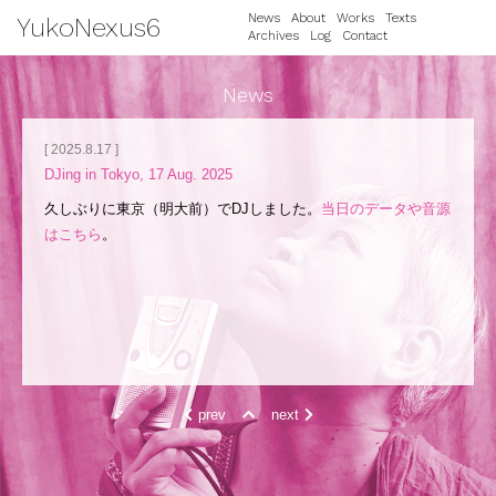
News
About
Works
Texts
YukoNexus6
Archives
Log
Contact
News
[ 2025.8.17 ]
DJing in Tokyo, 17 Aug. 2025
久しぶりに東京（明大前）でDJしました。
当日のデータや音源
はこちら
。
prev
next