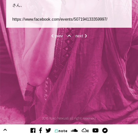
さん。
https://www.facebook.com/events/507194133359997/
prev
next
2018 Yuko Nexus6 all right reserved.