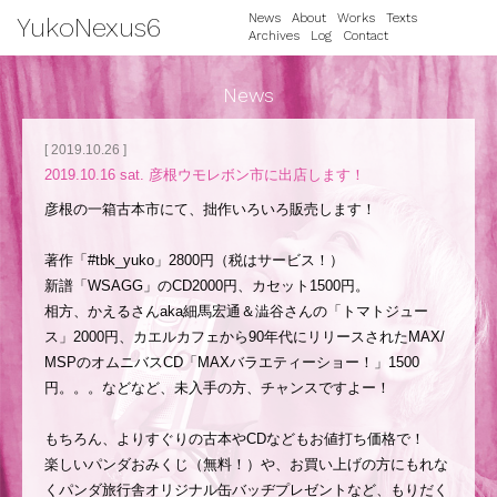
News
About
Works
Texts
YukoNexus6
Archives
Log
Contact
News
[ 2019.10.26 ]
2019.10.16 sat. 彦根ウモレボン市に出店します！
彦根の一箱古本市にて、拙作いろいろ販売します！
著作「
#tbk_yuko
」2800円（税はサービス！）
新譜「WSAGG」のCD2000円、カセット1500円。
相方、かえるさんaka細馬宏通＆澁谷さんの「トマトジュー
ス」2000円、カエルカフェから90年代にリリースされたMAX/
MSPのオムニバスCD「MAXバラエティーショー！」1500
円。。。などなど、未入手の方、チャンスですよー！
もちろん、よりすぐりの古本やCDなどもお値打ち価格で！
楽しいパンダおみくじ（無料！）や、お買い上げの方にもれな
くパンダ旅行舎オリジナル缶バッヂプレゼントなど、もりだく