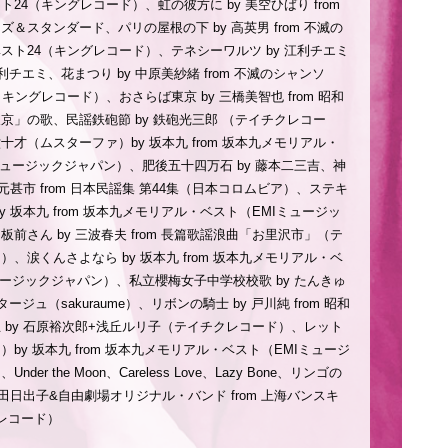
24（キングレコード）、虹の彼方に by 美空ひばり from
＆スタンダード、パリの屋根の下 by 高英男 from 不滅の
スト24（キングレコード）、テネシーワルツ by 江利チエミ
 江利チエミ、花まつり by 中原美紗緒 from 不滅のシャンソ
キングレコード）、おさらば東京 by 三橋美智也 from 昭和
京」の歌、民謡鉄砲節 by 鉄砲光三郎 （テイチクレコー
十才（ムスターファ）by 坂本九 from 坂本九メモリアル・
ミュージックジャパン）、肥後五十四万石 by 藤本二三吉、神
藤元甚市 from 日本民謡集 第44集（日本コロムビア）、ステキ
y 坂本九 from 坂本九メモリアル・ベスト（EMIミュージッ
前さん by 三波春夫 from 長篇歌謡浪曲「お里沢市」（テ
、涙くんさよなら by 坂本九 from 坂本九メモリアル・ベ
ュージックジャパン）、私立櫻梅女子中学校校歌 by たんきゅ
ッタージュ（sakuraume）、リボンの騎士 by 戸川純 from 昭和
 by 石原裕次郎+浅丘ルリ子（テイチクレコード）、レット
by 坂本九 from 坂本九メモリアル・ベスト（EMIミュージ
der the Moon、Careless Love、Lazy Bone、リンゴの
吉田日出子&自由劇場オリジナル・バンド from 上海バンスキ
レコード）