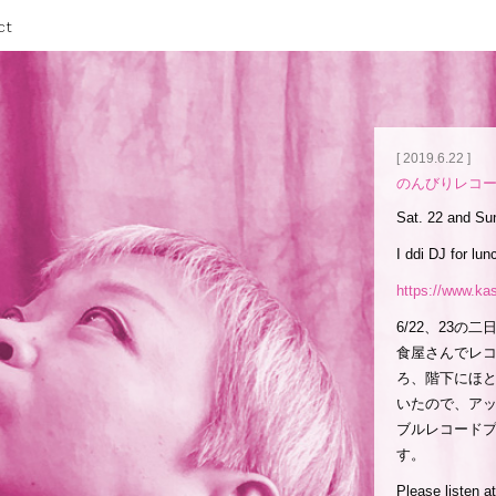
ct
[ 2019.6.22 ]
のんびりレコードDJ
Sat. 22 and 
I ddi DJ for lu
https://www.
ka
6/22、23
食屋さんでレ
ろ、階下にほ
いたので、アッ
ブルレコード
す。
Please listen a