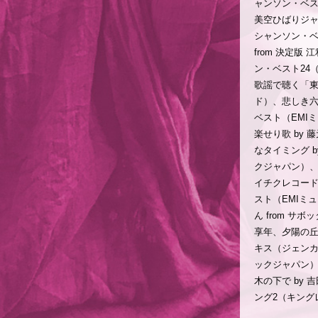
ャンソン・ベスト
美空ひばりジャズ
シャンソン・ベ
from 決定版
ン・ベスト24（
歌謡で聴く「東
ド）、悲しき六
ベスト（EMI
楽せり歌 by 
なタイミング b
クジャパン）、板
イチクレコード）
スト（EMIミ
ん from サボ
享年、夕陽の丘
キス（ジェンカ）
ックジャパン）、Un
木の下で by 
ング2（キング