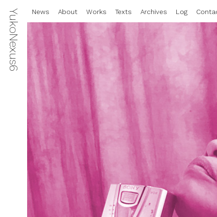
YukoNexus6
News
About
Works
Texts
Archives
Log
Conta