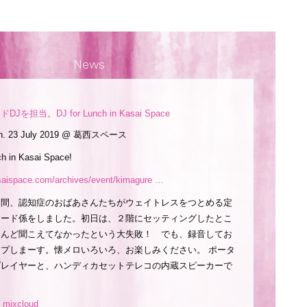
News
を担当。DJ for Lunch in Kasai Space
Sun. 23 July 2019 @ 葛西スペース
nch in Kasai Space!
saispace.com/archives/event
/kimagure
…
の二日間、認知症のおばあさんたちがウェイトレスをつとめる定
コード係をしました。初日は、２階にセッティングしたとこ
とんど聞こえてなかったという大失敗！ でも、録音してお
プしまーす。懐メロいろいろ、お楽しみください。 ポータ
プレイヤーと、ハンディカセットテレコの内蔵スピーカーで
t
mixcloud