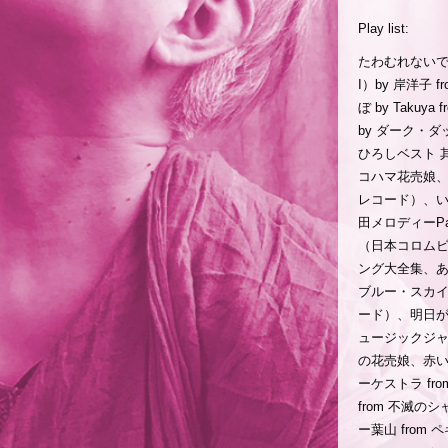
Play list:
たわむれないで（
I）by 岸洋子
ぼ by Takuya 
by ダーク・
ひろしベスト 
コハマ花売娘、二人
レコード）、いつ
田メロディーPa
（日本コロムビア
ング大全集、あ
ブルー・スカイ
ード）、明日があ
ュージックジ
の花売娘、赤い
ーケストラ fr
from 不滅の
ー葉山 from 