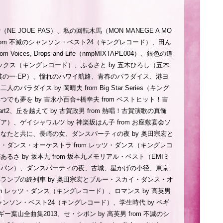
NE JOUE PAS）、私の回転木馬（MON MANEGE A MO
 from 不滅のシャンソン・ベスト24（キングレコード）、田ん
from Voices, Drops and Life（nmpMIXTAPE004）、銀色の道
ダックス（キングレコード）、ふるさと by 五木ひろし（五木
其の一-EP）、憧れのハワイ航路、青春のパラダイス、港ヨ
のパラダイス by 岡晴夫 from Big Star Series（キング
でも夢を by 吉永小百合+橋幸夫 from ベストヒット！吉
rt2、丘を越えて by 古賀政男 from 熱唱！古賀演歌の真髄
）、ゲイシャワルツ by 神楽坂はん子 from お座敷宴会ソ
なたと共に、長崎の女、ダンスパーティの夜 by 奥田宗宏と
・ダンス・オーケストラ from レッツ・ダンス（キングレコ
るさ by 坂本九 from 坂本九メモリアル・ベスト（EMIミ
ャパン）、ダンスパーティの夜、古城、星かげの小径、東京
ランプの終列車 by 奥田宗宏とブルー・スカイ・ダンス・オ
om レッツ・ダンス（キングレコード）、ロマンス by 高英男
シャンソン・ベスト24（キングレコード）、学生時代 by ペギ
ペギー葉山全曲集2013、セ・シボン by 高英男 from 不滅のシ